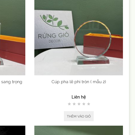
ê sang trọng
Cúp pha lê phi tròn ( mẫu 2)
Liên hệ
THÊM VÀO GIỎ