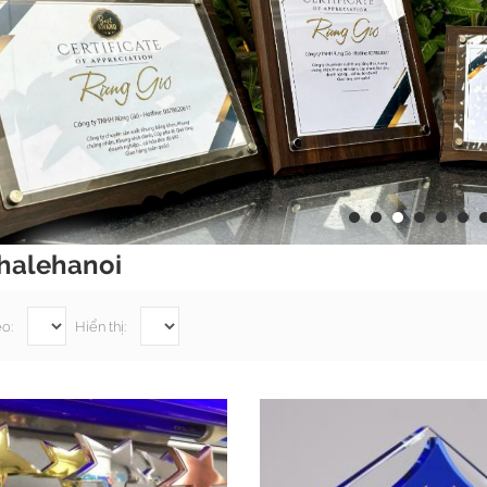
halehanoi
eo:
Hiển thị: