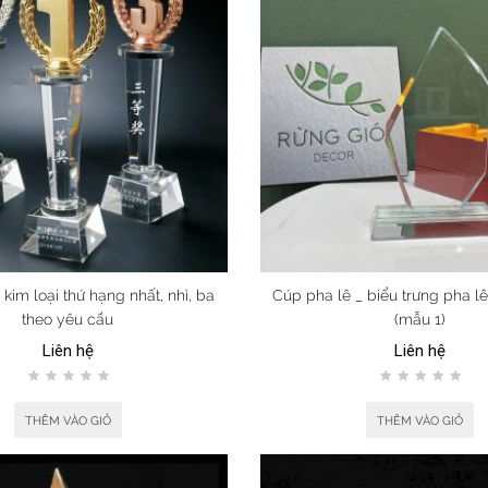
kim loại thứ hạng nhất, nhì, ba
Cúp pha lê _ biểu trưng pha l
theo yêu cầu
(mẫu 1)
Liên hệ
Liên hệ
THÊM VÀO GIỎ
THÊM VÀO GIỎ