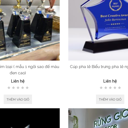
im loại ( mẫu 1 ngôi sao đế màu
Cúp pha lê Biểu trưng pha lê n
đen cao)
Liên hệ
Liên hệ
THÊM VÀO GIỎ
THÊM VÀO GIỎ