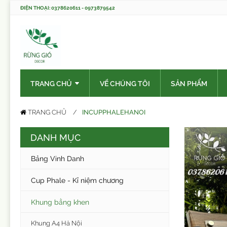
ĐIỆN THOẠI: 0378620611 - 0973879542
TRANG CHỦ
VỀ CHÚNG TÔI
SẢN PHẨM
INCUPPHALEHANOI
TRANG CHỦ
DANH MỤC
Bảng Vinh Danh
Cup Phale - Kỉ niệm chương
Khung bằng khen
Khung A4 Hà Nội