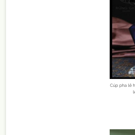
Cúp pha lê h
l