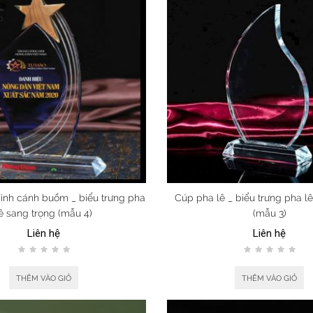
ình cánh buồm _ biểu trưng pha
Cúp pha lê _ biểu trưng pha l
ê sang trọng (mẫu 4)
(mẫu 3)
Liên hệ
Liên hệ
THÊM VÀO GIỎ
THÊM VÀO GIỎ