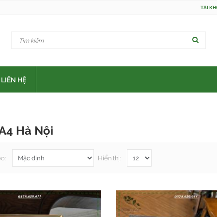
TÀI K
LIÊN HỆ
A4 Hà Nội
eo:
Hiển thị: