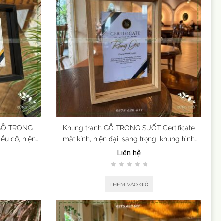
 GỖ TRONG
Khung tranh GỖ TRONG SUỐT Certificate
ều cỡ, hiện
mặt kính, hiện đại, sang trọng, khung hình
nhiều màu, nhiều cỡ
Liên hệ
THÊM VÀO GIỎ