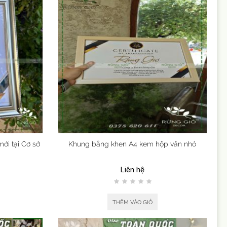
ới tại Cơ sở
Khung bằng khen A4 kem hộp vân nhỏ
Liên hệ
THÊM VÀO GIỎ