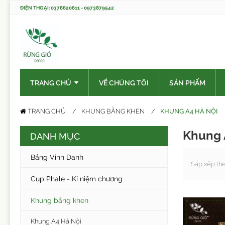
ĐIỆN THOẠI: 0378620611 - 0973879542
TRANG CHỦ
VỀ CHÚNG TÔI
SẢN PHẨM
KHUNG A4 HÀ NỘI
TRANG CHỦ
KHUNG BẰNG KHEN
Khung 
DANH MỤC
Bảng Vinh Danh
Sắp xếp th
Cup Phale - Kỉ niệm chương
Khung bằng khen
Khung A4 Hà Nội