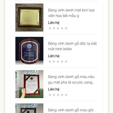
Bảng vinh danh mặt kim loại
viền họa tiết mẫu 9
Liên hệ
Bảng vinh danh gỗ độc lạ bắt
mắt hình khiên
Liên hệ
Bảng vinh danh gỗ màu nâu
gụ mặt pha lê acrylic sang
trọng ( để vừa giấy khen cỡ
Liên hệ
A4)
Bảng vinh danh gỗ màu ghi