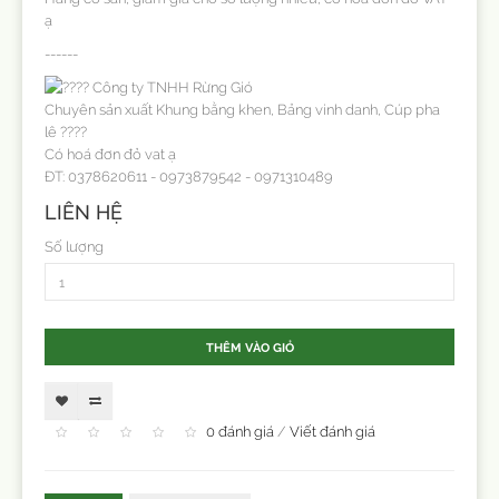
ạ
------
Công ty TNHH Rừng Gió
Chuyên sản xuất Khung bằng khen, Bảng vinh danh, Cúp pha
lê ????
Có hoá đơn đỏ vat ạ
ĐT: 0378620611 - 0973879542 - 0971310489
LIÊN HỆ
Số lượng
THÊM VÀO GIỎ
0 đánh giá
/
Viết đánh giá