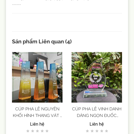
------
Sản phẩm Liên quan (4)
CÚP PHA LÊ NGUYÊN
CÚP PHA LÊ VINH DANH
KHỐI HÌNH THANG VÁT -
DÁNG NGỌN ĐUỐC
Kèm hiệu ứng in phối
MỀM MẠI
Liên hệ
Liên hệ
màu nền cho cup