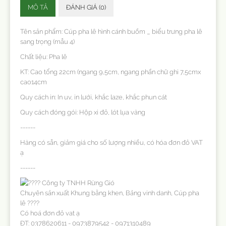
MÔ TẢ
ĐÁNH GIÁ (0)
Tên sản phẩm: Cúp pha lê hình cánh buồm _ biểu trưng pha lê
sang trọng (mẫu 4)
Chất liệu: Pha lê
KT: Cao tổng 22cm (ngang 9,5cm, ngang phần chữ ghi 7,5cmx
cao14cm
Quy cách in: In uv, in lưới, khắc laze, khắc phun cát
Quy cách đóng gói: Hộp xi đỏ, lót lụa vàng
------
Hàng có sẵn, giảm giá cho số lượng nhiều, có hóa đơn đỏ VAT
ạ
------
Công ty TNHH Rừng Gió
Chuyên sản xuất Khung bằng khen, Bảng vinh danh, Cúp pha
lê ????
Có hoá đơn đỏ vat ạ
ĐT: 0378620611 - 0973879542 - 0971310489