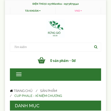
ĐIỆN THOẠI: 0378620611 - 0973879542
TÀI KHOẢN
VND
0 sản phẩm - 0đ
TRANG CHỦ
SẢN PHẨM
CUP PHALE - KỈ NIỆM CHƯƠNG
DANH MỤC