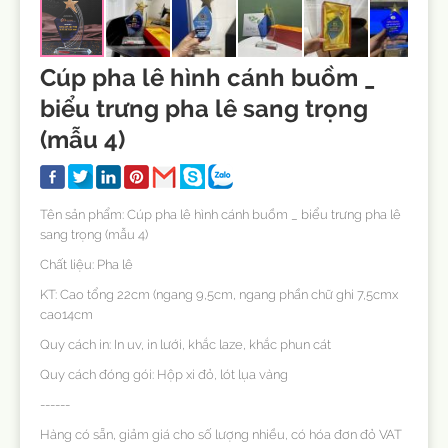
Cúp pha lê hình cánh buồm _
biểu trưng pha lê sang trọng
(mẫu 4)
Tên sản phẩm: Cúp pha lê hình cánh buồm _ biểu trưng pha lê
sang trọng (mẫu 4)
Chất liệu: Pha lê
KT: Cao tổng 22cm (ngang 9,5cm, ngang phần chữ ghi 7,5cmx
cao14cm
Quy cách in: In uv, in lưới, khắc laze, khắc phun cát
Quy cách đóng gói: Hộp xi đỏ, lót lụa vàng
------
Hàng có sẵn, giảm giá cho số lượng nhiều, có hóa đơn đỏ VAT