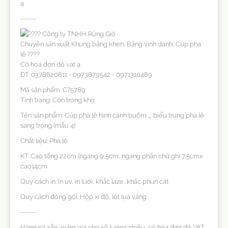
ạ
------
Công ty TNHH Rừng Gió
Chuyên sản xuất Khung bằng khen, Bảng vinh danh, Cúp pha
lê ????
Có hoá đơn đỏ vat ạ
ĐT: 0378620611 - 0973879542 - 0971310489
Mã sản phẩm: C?5789
Tình trạng: Còn trong kho
Tên sản phẩm: Cúp pha lê hình cánh buồm _ biểu trưng pha lê
sang trọng (mẫu 4)
Chất liệu: Pha lê
KT: Cao tổng 22cm (ngang 9,5cm, ngang phần chữ ghi 7,5cmx
cao14cm
Quy cách in: In uv, in lưới, khắc laze, khắc phun cát
Quy cách đóng gói: Hộp xi đỏ, lót lụa vàng
------
Hàng có sẵn, giảm giá cho số lượng nhiều, có hóa đơn đỏ VAT