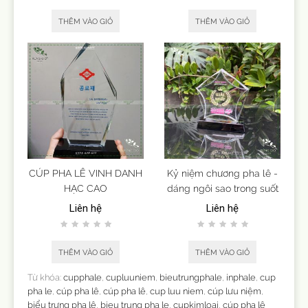
THÊM VÀO GIỎ
THÊM VÀO GIỎ
CÚP PHA LÊ VINH DANH
Kỷ niệm chương pha lê -
HẠC CAO
dáng ngôi sao trong suốt
Liên hệ
Liên hệ
THÊM VÀO GIỎ
THÊM VÀO GIỎ
Từ khóa:
cupphale
,
cupluuniem
,
bieutrungphale
,
inphale
,
cup
pha le
,
cúp pha lê
,
cúp pha lê
,
cup luu niem
,
cúp lưu niệm
,
biểu trưng pha lê
,
bieu trung pha le
,
cupkimloai
,
cúp pha lê