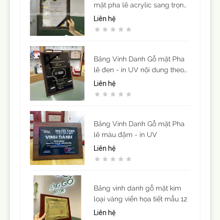
mặt pha lê acrylic sang trọng
( để vừa giấy khen cỡ A4)
Liên hệ
Bảng Vinh Danh Gỗ mặt Pha
lê đen - in UV nội dung theo
yêu cầu
Liên hệ
Bảng Vinh Danh Gỗ mặt Pha
lê màu đậm - in UV
Liên hệ
Bảng vinh danh gỗ mặt kim
loại vàng viền họa tiết mẫu 12
Liên hệ