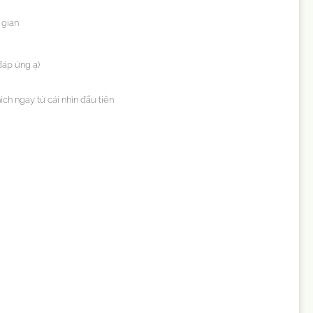
 gian
đáp ứng ạ)
ch ngay từ cái nhìn đầu tiên