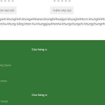
ÊM VÀO GIỎ
THÊM VÀO GIỎ
ganh khunghinh khunganhhanoi khunghinhsaigon khunghinhhcm khunghinhho
nA4 khung bằng khen A4 khunggiaykhenA4 khungchungchi khungchungnha
Cửa hàng 1:
 Mỹ Đình)
í Minh
Cửa hàng 2:
 hàng).