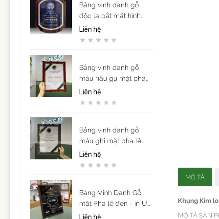
Bảng vinh danh gỗ
độc lạ bắt mắt hình
khiên
Liên hệ
Bảng vinh danh gỗ
màu nâu gụ mặt pha
lê acrylic sang trọng (
Liên hệ
để vừa giấy khen cỡ
A4)
Bảng vinh danh gỗ
màu ghi mặt pha lê
acrylic sang trọng ( để
Liên hệ
vừa giấy khen cỡ A4)
MÔ TẢ
Bảng Vinh Danh Gỗ
Khung Kim loạ
mặt Pha lê đen - in UV
nội dung theo yêu cầu
MÔ TẢ SẢN 
Liên hệ