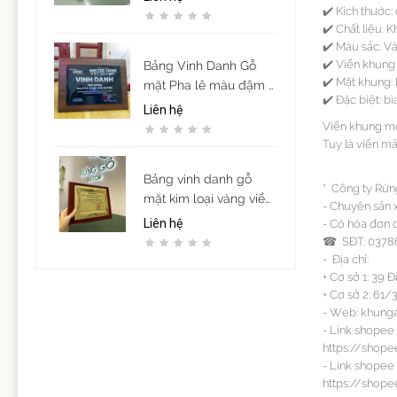
✔️ Kích thước:
✔️ Chất liệu:
✔️ Màu sắc: V
✔️ Viền khung
Bảng Vinh Danh Gỗ
✔️ Mặt khung: 
mặt Pha lê màu đậm -
✔️ Đặc biệt: 
in UV
Liên hệ
Viền khung mỏn
Tuy là viền m
Bảng vinh danh gỗ
* Công ty Rừng
mặt kim loại vàng viền
- Chuyên sản 
họa tiết mẫu 12
- Có hóa đơn 
Liên hệ
☎ SĐT: 03786
- Địa chỉ:
+ Cơ sở 1: 39 
+ Cơ sở 2: 61/
- Web: khung
- Link shopee
https://shop
- Link shopee
https://shope