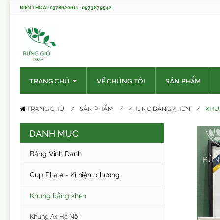
ĐIỆN THOẠI: 0378620611 - 0973879542
TRANG CHỦ
VỀ CHÚNG TÔI
SẢN PHẨM
KHU
TRANG CHỦ
SẢN PHẨM
KHUNG BẰNG KHEN
DANH MỤC
Bảng Vinh Danh
Cup Phale - Kỉ niệm chương
Khung bằng khen
Khung A4 Hà Nội