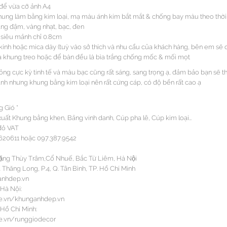
 để vừa cỡ ảnh A4
 Khung làm bằng kim loại, mạ màu ánh kim bắt mắt & chống bay màu theo thời
àng đậm, vàng nhạt, bạc, đen
 siêu mảnh chỉ 0.8cm
kính hoặc mica dày (tuỳ vào sở thích và nhu cầu của khách hàng, bên em sẽ 
bìa khung treo hoặc để bàn đều là bìa trắng chống mốc & mối mọt
g cực kỳ tinh tế và màu bạc cũng rất sáng, sang trọng ạ, đảm bảo bạn sẽ thí
ảnh nhưng khung bằng kim loại nên rất cứng cáp, có độ bền rất cao ạ
 Gió *
xuất Khung bằng khen, Bảng vinh danh, Cúp pha lê, Cúp kim loại…
đỏ VAT
20611 hoặc 097.387.9542
Đặng Thùy Trâm,Cổ Nhuế, Bắc Từ Liêm, Hà Nội
3 Thăng Long, P.4, Q. Tân Bình, TP. Hồ Chí Minh
anhdep.vn
 Hà Nội:
ee.vn/khunganhdep.vn
 Hồ Chí Minh:
e.vn/runggiodecor