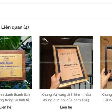
Liên quan (4)
inh danh thành tích
Khung A4 vàng ánh kim - mẫu
Khung
ng trọng và tinh tế.
khung cực hot của năm 2025
TRONG
màu, n
Liên hệ
Liên hệ