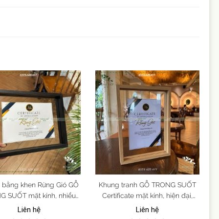
 bằng khen Rừng Gió GỖ
Khung tranh GỖ TRONG SUỐT
 SUỐT mặt kính, nhiều
Certificate mặt kính, hiện đại,
hiều cỡ, hiện đại, tinh tế
sang trọng, khung hình nhiều
Liên hệ
Liên hệ
màu, nhiều cỡ