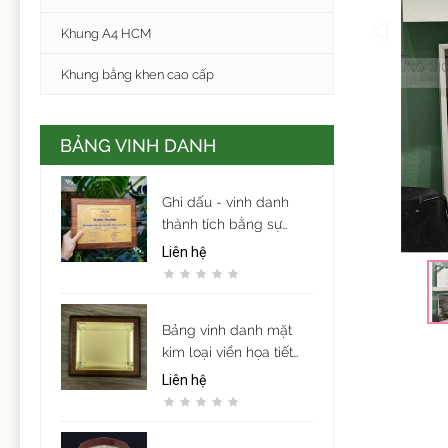
Khung A4 HCM
Khung bằng khen cao cấp
BẢNG VINH DANH
Ghi dấu - vinh danh
thành tích bằng sự
trang trọng và tinh tế.
Liên hệ
Bảng vinh danh mặt
kim loại viền họa tiết
mẫu 9
Liên hệ