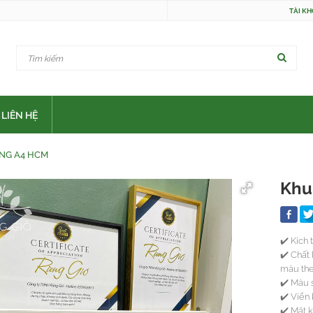
TÀI K
LIÊN HỆ
NG A4 HCM
Khu
✔️ Kích
✔️ Chất
màu the
✔️ Màu 
✔️ Viền
✔️ Mặt 