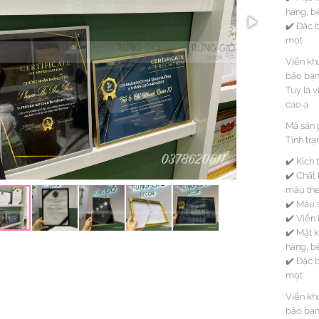
hàng, b
✔️ Đặc 
mọt
Viền kh
bảo bạn 
Tuy là 
cao ạ
Mã sản
Tình trạ
✔️ Kích
✔️ Chất
màu the
✔️ Màu 
✔️ Viền
✔️ Mặt 
hàng, b
✔️ Đặc 
mọt
Viền kh
bảo bạn 