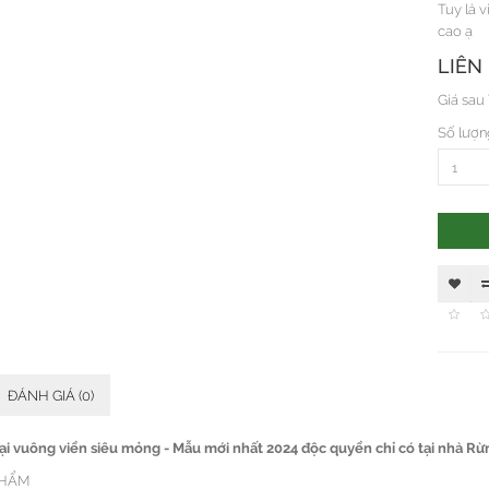
Tuy là 
cao ạ
LIÊN
Giá sau
Số lượn
ĐÁNH GIÁ (0)
i vuông viền siêu mỏng - Mẫu mới nhất 2024 độc quyền chỉ có tại nhà Rừ
PHẨM