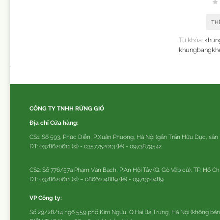
TH
Từ khóa:
khun
khungbangkhe
CÔNG TY TNHH RỪNG GIÓ
Địa chỉ Cửa hàng:
CS1: Số 593, Phúc Diễn, P.Xuân Phương, Hà Nội (gần Trần Hữu Dực, sân
ĐT: 0378620611 (sỉ) - 0357752013 (lẻ) - 0973879542
CS2: Số 776/57a Phạm Văn Bạch, P.An Hội Tây (Q. Gò Vấp cũ), TP. Hồ Ch
ĐT: 0378620611 (sỉ) – 0866104889 (lẻ) - 0971310489
VP Công ty:
Số 29/28/14 ngõ 559 phố Kim Ngưu, Q.Hai Bà Trưng, Hà Nội (không bán