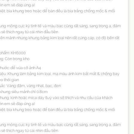
ên em sẽ đáp ứng ạ)
biệt: bìa khung treo hoặc để bàn đều là bìa trắng chống mốc & mối
ung mỏng cực kỳ tinh tế và màu bạc cũng rất sáng, sang trọng ạ, đảm
sẽ thích ngay từ cái nhìn đầu tiên
viền mảnh nhưng khung bằng kim loại nên rất cứng cáp, có độ bền rất
 phẩm: KH6000
ng: Còn trong kho
 thước: để vừa cỡ ảnh A4
 liệu: Khung làm bằng kim loại, mạ màu ánh kim bắt mắt & chống bay
o thời gian
sắc: Vàng đậm, vàng nhạt, bạc, đen
 khung siêu mảnh chỉ 0.8cm
khung: kính hoặc mica dày (tuỳ vào sở thích và nhu cầu của khách
ên em sẽ đáp ứng ạ)
biệt: bìa khung treo hoặc để bàn đều là bìa trắng chống mốc & mối
ung mỏng cực kỳ tinh tế và màu bạc cũng rất sáng, sang trọng ạ, đảm
sẽ thích ngay từ cái nhìn đầu tiên