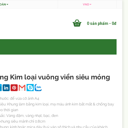
HOẢN
VND
0 sản phẩm - 0đ
ng Kim loại vuông viền siêu mỏng
 thước: để vừa cỡ ảnh A4
 liệu: Khung làm bằng kim loại, mạ màu ánh kim bắt mắt & chống bay
o thời gian
sắc: Vàng đậm, vàng nhạt, bạc, đen
 khung siêu mảnh chỉ 0.8cm
khung: kính hoặc mica dày (tuỳ vào sở thích và nhu cầu của khách