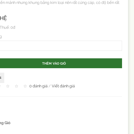
viền mảnh nhưng khung bằng kim loại nên rất cứng cáp, có độ bền rất
 HỆ
 Thuế: 0đ
g
THÊM VÀO GIỎ
0 đánh giá
/
Viết đánh giá
ng Gió