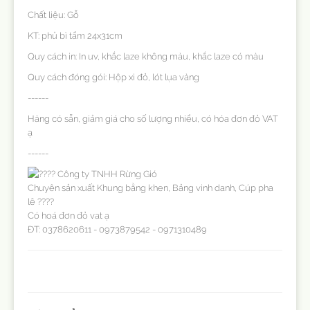
Chất liệu: Gỗ
KT: phủ bì tầm 24x31cm
Quy cách in: In uv, khắc laze không màu, khắc laze có màu
Quy cách đóng gói: Hộp xi đỏ, lót lụa vàng
------
Hàng có sẵn, giảm giá cho số lượng nhiều, có hóa đơn đỏ VAT
ạ
------
Công ty TNHH Rừng Gió
Chuyên sản xuất Khung bằng khen, Bảng vinh danh, Cúp pha
lê ????
Có hoá đơn đỏ vat ạ
ĐT: 0378620611 - 0973879542 - 0971310489