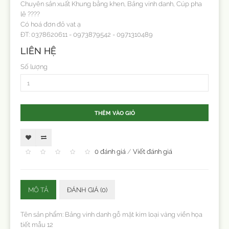
Chuyên sản xuất Khung bằng khen, Bảng vinh danh, Cúp pha
lê ????
Có hoá đơn đỏ vat ạ
ĐT: 0378620611 - 0973879542 - 0971310489
LIÊN HỆ
Số lượng
THÊM VÀO GIỎ
0 đánh giá
/
Viết đánh giá
MÔ TẢ
ĐÁNH GIÁ (0)
Tên sản phẩm: Bảng vinh danh gỗ mặt kim loại vàng viền họa
tiết mẫu 12