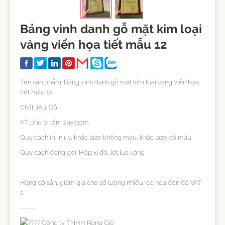
Bảng vinh danh gỗ mặt kim loại
vàng viền họa tiết mẫu 12
Tên sản phẩm: Bảng vinh danh gỗ mặt kim loại vàng viền họa
tiết mẫu 12
Chất liệu: Gỗ
KT: phủ bì tầm 24x31cm
Quy cách in: In uv, khắc laze không màu, khắc laze có màu
Quy cách đóng gói: Hộp xi đỏ, lót lụa vàng
------
Hàng có sẵn, giảm giá cho số lượng nhiều, có hóa đơn đỏ VAT
ạ
------
Công ty TNHH Rừng Gió