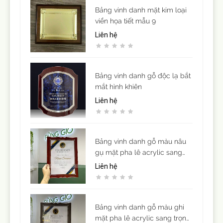
Bảng vinh danh mặt kim loại
viền họa tiết mẫu 9
Liên hệ
Bảng vinh danh gỗ độc lạ bắt
mắt hình khiên
Liên hệ
Bảng vinh danh gỗ màu nâu
gụ mặt pha lê acrylic sang
trọng ( để vừa giấy khen cỡ
Liên hệ
A4)
Bảng vinh danh gỗ màu ghi
mặt pha lê acrylic sang trọng