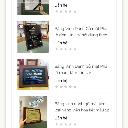
( để vừa giấy khen cỡ A4)
Liên hệ
Bảng Vinh Danh Gỗ mặt Pha
lê đen - in UV nội dung theo
yêu cầu
Liên hệ
Bảng Vinh Danh Gỗ mặt Pha
lê màu đậm - in UV
Liên hệ
Bảng vinh danh gỗ mặt kim
loại vàng viền họa tiết mẫu 12
Liên hệ