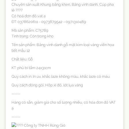
Chuyên sản xuất Khung bằng khen, Bảng vinh danh, Cúp pha
lê ????
Có hoá đơn đỏ vat ạ
ĐT: 0378620611 - 0973879542 - 0971310489
Mã sản phẩm: C?5789
Tình trạng: Còn trong kho
Tên sản phẩm: Bảng vinh danh gỗ mặt kim loại vàng viền họa
tiết mẫu 12
Chất liệu: Gỗ
KT: phủ bì tầm 24x31cm
Quy cách in: In uv, khắc laze không màu, khắc laze có màu
Quy cách đóng gói: Hộp xi đỏ, lót lụa vàng
------
Hàng có sẵn, giảm giá cho số lượng nhiều, có hóa đơn đỏ VAT
ạ
------
Công ty TNHH Rừng Gió