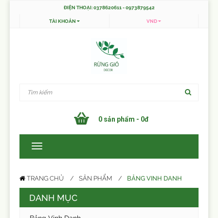
ĐIỆN THOẠI: 0378620611 - 0973879542
TÀI KHOẢN
VND
0 sản phẩm - 0đ
BẢNG VINH DANH
TRANG CHỦ
SẢN PHẨM
DANH MỤC
Bảng Vinh Danh