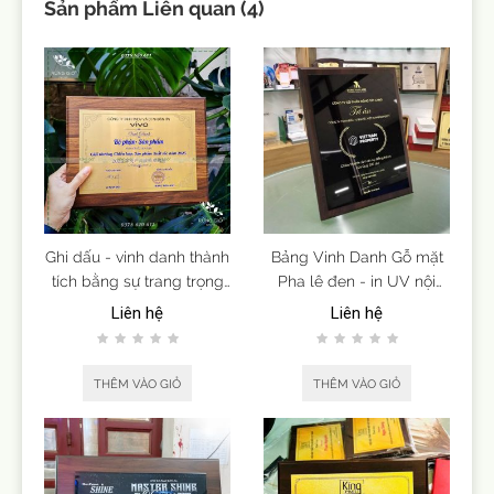
Sản phẩm Liên quan (4)
Ghi dấu - vinh danh thành
Bảng Vinh Danh Gỗ mặt
tích bằng sự trang trọng
Pha lê đen - in UV nội
và tinh tế.
dung theo yêu cầu
Liên hệ
Liên hệ
THÊM VÀO GIỎ
THÊM VÀO GIỎ