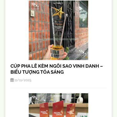
CÚP PHA LÊ KÈM NGÔI SAO VINH DANH –
BIỂU TƯỢNG TỎA SÁNG
11/11/2025