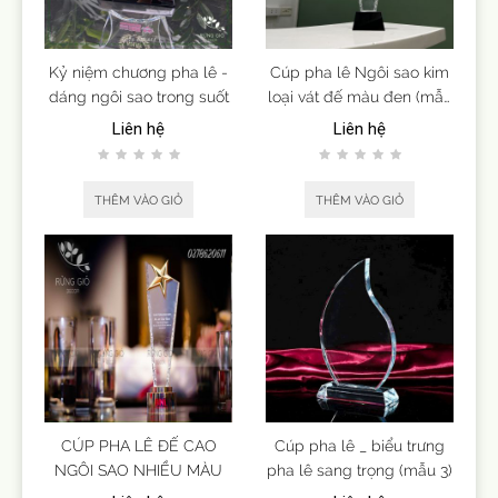
Kỷ niệm chương pha lê -
Cúp pha lê Ngôi sao kim
dáng ngôi sao trong suốt
loại vát đế màu đen (mẫu
9)
Liên hệ
Liên hệ
THÊM VÀO GIỎ
THÊM VÀO GIỎ
CÚP PHA LÊ ĐẾ CAO
Cúp pha lê _ biểu trưng
NGÔI SAO NHIỀU MÀU
pha lê sang trọng (mẫu 3)