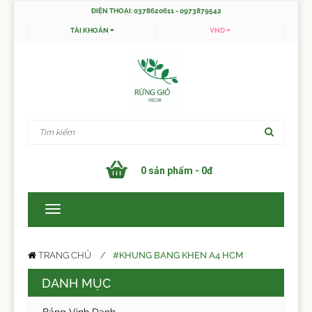
ĐIỆN THOẠI: 0378620611 - 0973879542
TÀI KHOẢN
VND
0 sản phẩm - 0đ
#KHUNG BANG KHEN A4 HCM
TRANG CHỦ
DANH MỤC
Bảng Vinh Danh