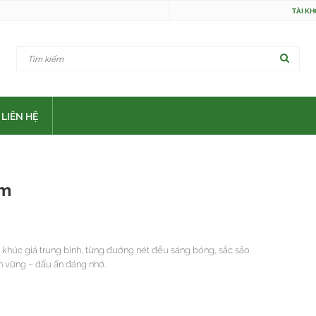
TÀI K
LIÊN HỆ
cm
khúc giá trung bình, từng đường nét đều sáng bóng, sắc sảo.
ền vững – dấu ấn đáng nhớ.