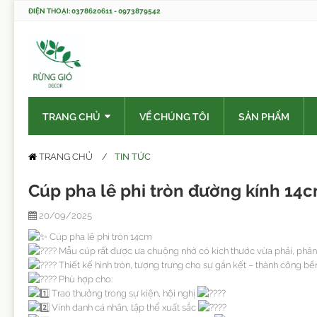
ĐIỆN THOẠI: 0378620611 - 0973879542
TRANG CHỦ
VỀ CHÚNG TÔI
SẢN PHẨM
TIN TỨC
TRANG CHỦ
Cúp pha lê phi tròn đường kính 14
20/09/2025
Cúp pha lê phi tròn 14cm
Mẫu cúp rất được ưa chuộng nhờ có kích thước vừa phải, phân 
Thiết kế hình tròn, tượng trưng cho sự gắn kết – thành công b
Phù hợp cho:
Trao thưởng trong sự kiện, hội nghị
Vinh danh cá nhân, tập thể xuất sắc