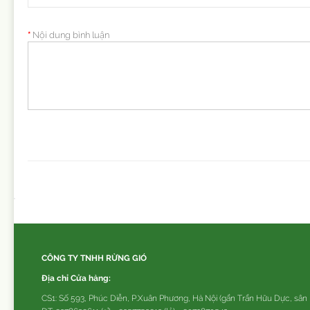
Nội dung bình luận
CÔNG TY TNHH RỪNG GIÓ
Địa chỉ Cửa hàng:
CS1: Số 593, Phúc Diễn, P.Xuân Phương, Hà Nội (gần Trần Hữu Dực, sân