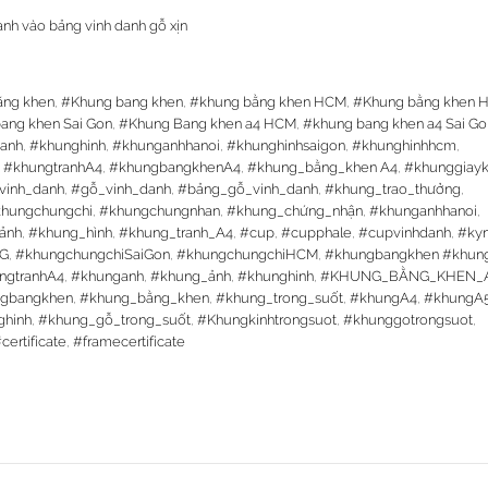
nh vào bảng vinh danh gỗ xịn
ằng khen
,
#Khung bang khen
,
#khung bằng khen HCM
,
#Khung bằng khen H
ang khen Sai Gon
,
#Khung Bang khen a4 HCM
,
#khung bang khen a4 Sai Go
anh
,
#khunghinh
,
#khunganhhanoi
,
#khunghinhsaigon
,
#khunghinhhcm
,
,
#khungtranhA4
,
#khungbangkhenA4
,
#khung_bằng_khen A4
,
#khunggiay
vinh_danh
,
#gỗ_vinh_danh
,
#bảng_gỗ_vinh_danh
,
#khung_trao_thưởng
,
hungchungchi
,
#khungchungnhan
,
#khung_chứng_nhận
,
#khunganhhanoi
,
ảnh
,
#khung_hình
,
#khung_tranh_A4
,
#cup
,
#cupphale
,
#cupvinhdanh
,
#ky
SG
,
#khungchungchiSaiGon
,
#khungchungchiHCM
,
#khungbangkhen #khun
ngtranhA4
,
#khunganh
,
#khung_ảnh
,
#khunghinh
,
#KHUNG_BẰNG_KHEN_
gbangkhen
,
#khung_bằng_khen
,
#khung_trong_suốt
,
#khungA4
,
#khungA
ghinh
,
#khung_gỗ_trong_suốt
,
#Khungkinhtrongsuot
,
#khunggotrongsuot
,
certificate
,
#framecertificate