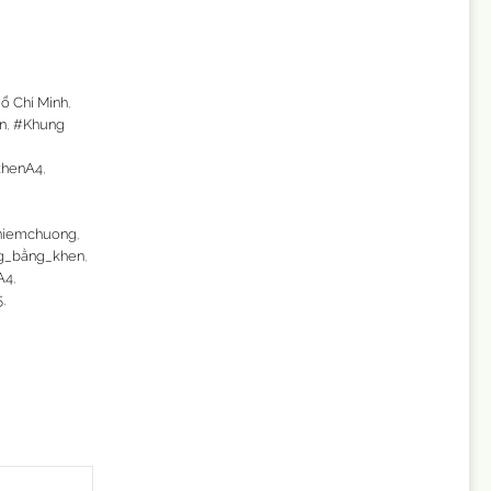
ồ Chí Minh
,
n
,
#Khung
khenA4
,
niemchuong
,
g_bằng_khen
,
A4
,
5
,