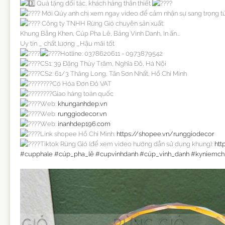
Quà tặng đối tác, khách hàng thân thiết
Mời Qúy anh chị xem ngay video để cảm nhận sự sang trọng t
Công ty TNHH Rừng Gió chuyên sản xuất:
Khung Bằng Khen, Cúp Pha Lê, Bảng Vinh Danh, In ấn...
Uy tín _ chất lượng _Hậu mãi tốt
Hotline: 0378620611 - 0973879542
CS1: 39 Đặng Thùy Trâm, Nghĩa Đô, Hà Nội
CS2: 61/3 Thăng Long, Tân Sơn Nhất, Hồ Chí Minh
Có Hóa Đơn Đỏ VAT
Giao hàng toàn quốc
Web:
khunganhdep.vn
Web:
runggiodecor.vn
Web:
inanhdep196.com
Link shopee Hồ Chí Minh:
https://shopee.vn/runggiodecor
Tiktok Rừng Gió (để xem video hướng dẫn sử dụng khung):
htt
#cupphale
#cúp_pha_lê
#cupvinhdanh
#cúp_vinh_danh
#kyniemch