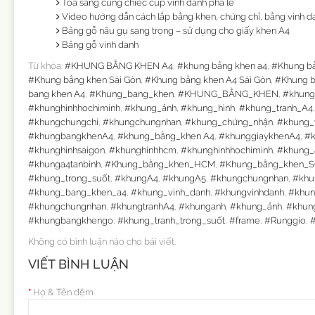
Tỏa sáng cùng chiếc cúp vinh danh pha lê
Video hướng dẫn cách lắp bằng khen, chứng chỉ, bằng vinh da
Bảng gỗ nâu gụ sang trọng – sử dụng cho giấy khen A4
Bảng gỗ vinh danh
Từ khóa:
#KHUNG BẰNG KHEN A4
,
#khung bằng khen a4
,
#Khung b
#Khung bằng khen Sài Gòn
,
#Khung bằng khen A4 Sài Gòn
,
#Khung b
bang khen A4
,
#Khung_bang_khen
,
#KHUNG_BẰNG_KHEN
,
#khung
#khunghinhhochiminh
,
#khung_ảnh
,
#khung_hình
,
#khung_tranh_A4
#khungchungchi
,
#khungchungnhan
,
#khung_chứng_nhận
,
#khung_
#khungbangkhenA4
,
#khung_bằng_khen A4
,
#khunggiaykhenA4
,
#k
#khunghinhsaigon
,
#khunghinhhcm
,
#khunghinhhochiminh
,
#khung_
#khunga4tanbinh
,
#Khung_bằng_khen_HCM
,
#Khung_bằng_khen_
#khung_trong_suốt
,
#khungA4
,
#khungA5
,
#khungchungnhan
,
#khu
#khung_bang_khen_a4
,
#khung_vinh_danh
,
#khungvinhdanh
,
#khun
#khungchungnhan
,
#khungtranhA4
,
#khunganh
,
#khung_ảnh
,
#khun
#khungbangkhengo
,
#khung_tranh_trong_suốt
,
#frame
,
#Runggio
,
#
Không có bình luận nào cho bài viết.
VIẾT BÌNH LUẬN
Họ & Tên đệm