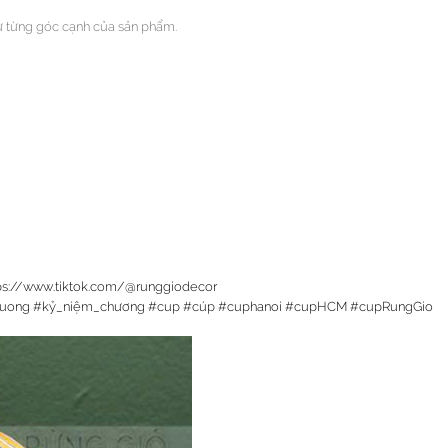
ừ từng góc cạnh của sản phẩm.
ps://www.tiktok.com/@runggiodecor
uong
#kỷ_niệm_chương
#cup
#cúp
#cuphanoi
#cupHCM
#cupRungGio