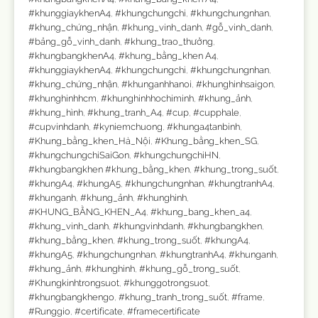
#khunggiaykhenA4
,
#khungchungchi
,
#khungchungnhan
,
#khung_chứng_nhận
,
#khung_vinh_danh
,
#gỗ_vinh_danh
,
#bảng_gỗ_vinh_danh
,
#khung_trao_thưởng
,
#khungbangkhenA4
,
#khung_bằng_khen A4
,
#khunggiaykhenA4
,
#khungchungchi
,
#khungchungnhan
,
#khung_chứng_nhận
,
#khunganhhanoi
,
#khunghinhsaigon
,
#khunghinhhcm
,
#khunghinhhochiminh
,
#khung_ảnh
,
#khung_hình
,
#khung_tranh_A4
,
#cup
,
#cupphale
,
#cupvinhdanh
,
#kyniemchuong
,
#khunga4tanbinh
,
#Khung_bằng_khen_Hà_Nội
,
#Khung_bằng_khen_SG
,
#khungchungchiSaiGon
,
#khungchungchiHN
,
#khungbangkhen #khung_bằng_khen
,
#khung_trong_suốt
,
#khungA4
,
#khungA5
,
#khungchungnhan
,
#khungtranhA4
,
#khunganh
,
#khung_ảnh
,
#khunghinh
,
#KHUNG_BẰNG_KHEN_A4
,
#khung_bang_khen_a4
,
#khung_vinh_danh
,
#khungvinhdanh
,
#khungbangkhen
,
#khung_bằng_khen
,
#khung_trong_suốt
,
#khungA4
,
#khungA5
,
#khungchungnhan
,
#khungtranhA4
,
#khunganh
,
#khung_ảnh
,
#khunghinh
,
#khung_gỗ_trong_suốt
,
#Khungkinhtrongsuot
,
#khunggotrongsuot
,
#khungbangkhengo
,
#khung_tranh_trong_suốt
,
#frame
,
#Runggio
,
#certificate
,
#framecertificate