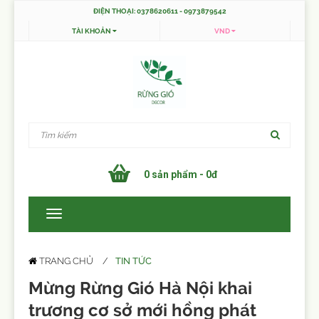
ĐIỆN THOẠI: 0378620611 - 0973879542
TÀI KHOẢN
VND
0 sản phẩm - 0đ
TIN TỨC
TRANG CHỦ
Mừng Rừng Gió Hà Nội khai
trương cơ sở mới hồng phát