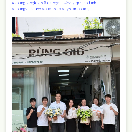
#khungbangkhen
#khunganh
#banggovinhdanh
#khungvinhdanh
#cupphale
#kyniemchuong