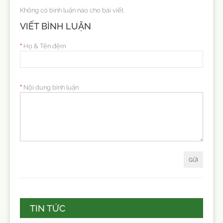
Không có bình luận nào cho bài viết.
VIẾT BÌNH LUẬN
Họ & Tên đệm
Nội dung bình luận
GỬI
TIN TỨC