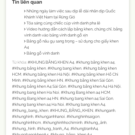
Tin liên quan
Những ngày làm việc sau dịp lễ dài nhân dịp Quốc
Khánh Việt Nam tại Rừng Gió
Tỏa sáng cùng chiếc cúp vinh danh pha lê
Video hướng dẫn cách lắp bằng khen, chứng chỉ, bằng
vinh danh vào bảng vinh danh gỗ xịn
Bảng gỗ nâu gụ sang trọng – sử dụng cho giấy khen
A4
Bảng gỗ vinh danh
Từ khóa:
#KHUNG BẰNG KHEN A4
,
#khung bằng khen a4
,
#Khung bằng khen
,
#Khung bang khen
,
#khung bằng khen
HCM
,
#khung bằng khen Hà Nội
,
#Khung bằng khen Hồ Chí
Minh
,
#Khung bằng khen HN
,
#Khung bằng khen Sài Gòn
,
#Khung bằng khen A4 Sài Gòn
,
#Khung bằng khen A4 Hà Nội
,
#Khung bang khen Ha Noi
,
#Khung Bang khen a4 HCM
,
#Khung Bang khen a4 HN
,
#khung bang khen a4 Sai Gon
,
#khung bang khen a4 Ha Noi
,
#Khung bang khen A4
,
#Khung_bang_khen
,
#KHUNG_BẰNG_KHEN
,
#khunganh
,
#khunghinh
,
#khunganhhanoi
,
#khunghinhsaigon
,
#khunghinhhcm
,
#khunghinhhochiminh
,
#khung_ảnh
,
#khung_hình
,
#khung_tranh_A4
,
#khungtranhA4
,
#khungbangkhenA4
,
#khung_bằng_khen A4
,