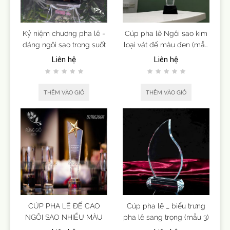
Kỷ niệm chương pha lê -
Cúp pha lê Ngôi sao kim
dáng ngôi sao trong suốt
loại vát đế màu đen (mẫu
9)
Liên hệ
Liên hệ
THÊM VÀO GIỎ
THÊM VÀO GIỎ
CÚP PHA LÊ ĐẾ CAO
Cúp pha lê _ biểu trưng
NGÔI SAO NHIỀU MÀU
pha lê sang trọng (mẫu 3)