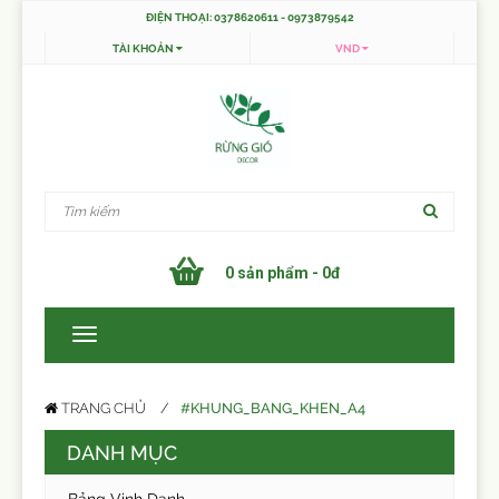
ĐIỆN THOẠI: 0378620611 - 0973879542
TÀI KHOẢN
VND
0 sản phẩm - 0đ
#KHUNG_BANG_KHEN_A4
TRANG CHỦ
DANH MỤC
Bảng Vinh Danh