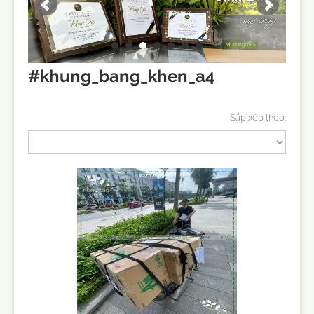
#khung_bang_khen_a4
Sắp xếp theo: