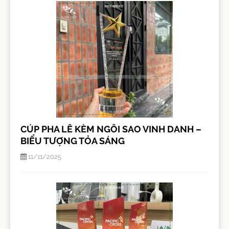
CÚP PHA LÊ KÈM NGÔI SAO VINH DANH –
BIỂU TƯỢNG TỎA SÁNG
11/11/2025