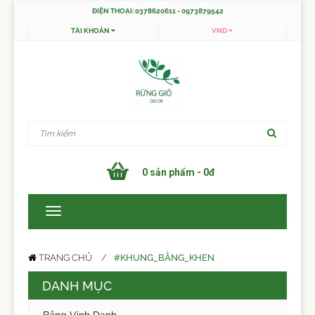
ĐIỆN THOẠI: 0378620611 - 0973879542
TÀI KHOẢN
VND
0 sản phẩm - 0đ
#KHUNG_BẰNG_KHEN
TRANG CHỦ
DANH MỤC
Bảng Vinh Danh