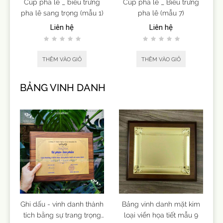
Cúp pha lê _ biểu trưng
Cúp pha lê _ Biểu trưng
pha lê sang trọng (mẫu 1)
pha lê (mẫu 7)
Liên hệ
Liên hệ
THÊM VÀO GIỎ
THÊM VÀO GIỎ
BẢNG VINH DANH
Ghi dấu - vinh danh thành
Bảng vinh danh mặt kim
tích bằng sự trang trọng
loại viền họa tiết mẫu 9