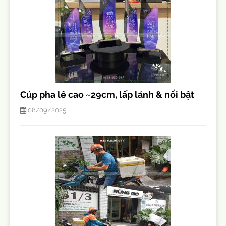
Cúp pha lê cao ~29cm, lấp lánh & nổi bật
08/09/2025