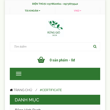
ĐIỆN THOẠI: 0378620611 - 0973879542
TÀI KHOẢN
VND
0 sản phẩm - 0đ
#CERTIFICATE
TRANG CHỦ
DANH MỤC
Bảng Vinh Danh