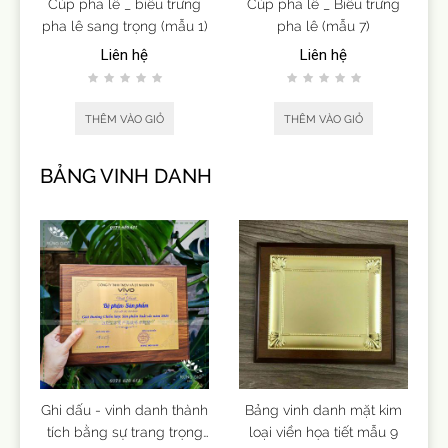
Cúp pha lê _ biểu trưng
Cúp pha lê _ Biểu trưng
pha lê sang trọng (mẫu 1)
pha lê (mẫu 7)
Liên hệ
Liên hệ
THÊM VÀO GIỎ
THÊM VÀO GIỎ
BẢNG VINH DANH
Ghi dấu - vinh danh thành
Bảng vinh danh mặt kim
tích bằng sự trang trọng
loại viền họa tiết mẫu 9