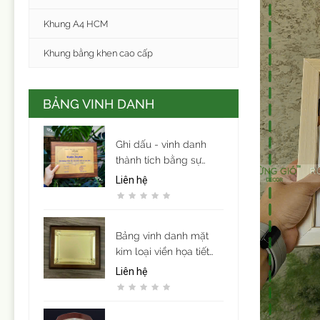
Khung A4 HCM
Khung bằng khen cao cấp
BẢNG VINH DANH
Ghi dấu - vinh danh
thành tích bằng sự
trang trọng và tinh tế.
Liên hệ
Bảng vinh danh mặt
kim loại viền họa tiết
mẫu 9
Liên hệ