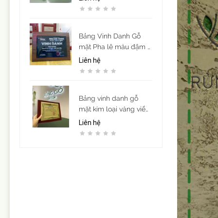
Bảng Vinh Danh Gỗ
mặt Pha lê màu đậm -
in UV
Liên hệ
Bảng vinh danh gỗ
mặt kim loại vàng viền
họa tiết mẫu 12
Liên hệ