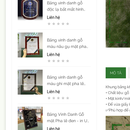
Bảng vinh danh gỗ
độc lạ bắt mắt hình
khiên
Liên hệ
Bảng vinh danh gỗ
màu nâu gụ mặt pha
lê acrylic sang trọng (
Liên hệ
để vừa giấy khen cỡ
A4)
MÔ TẢ
Bảng vinh danh gỗ
màu ghi mặt pha lê
Khung bằng k
acrylic sang trọng ( để
Liên hệ
+ Chất liệu: g
vừa giấy khen cỡ A4)
+ Mặt kính/m
+ Để vừa giấy
✅Phù hợp để g
Bảng Vinh Danh Gỗ
mặt Pha lê đen - in UV
nội dung theo yêu cầu
Liên hệ