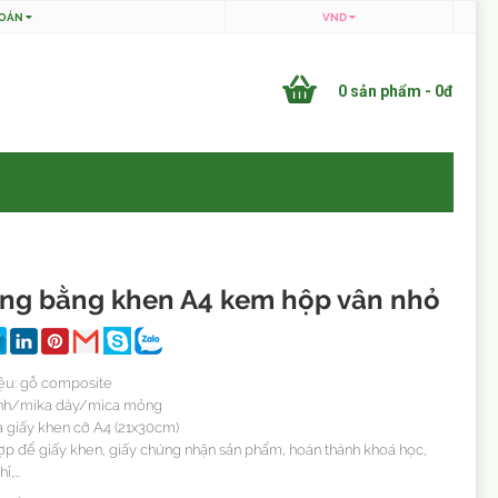
HOẢN
VND
0 sản phẩm - 0đ
ng bằng khen A4 kem hộp vân nhỏ
liệu: gỗ composite
ính/mika dày/mica mỏng
a giấy khen cỡ A4 (21x30cm)
p để giấy khen, giấy chứng nhận sản phẩm, hoàn thành khoá học,
hỉ,…