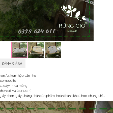
ĐÁNH GIÁ (0)
hen A4 kem hộp vân nhỏ
ỗ composite
ika dày/mica mỏng
 khen cỡ A4 (21x30cm)
iấy khen, giấy chứng nhận sản phẩm, hoàn thành khoá học, chứng chỉ,…