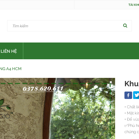
TÀI K
LIÊN HỆ
NG A4 HCM
Khu
+ Chất 
+ Mặt k
+ Để vừ
✅Phù hợ
chứng c