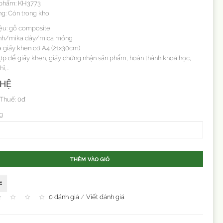
 phẩm: KH3773
ng: Còn trong kho
liệu: gỗ composite
ính/mika dày/mica mỏng
a giấy khen cỡ A4 (21x30cm)
p để giấy khen, giấy chứng nhận sản phẩm, hoàn thành khoá học,
hỉ,…
 HỆ
 Thuế: 0đ
g
THÊM VÀO GIỎ
0 đánh giá
/
Viết đánh giá