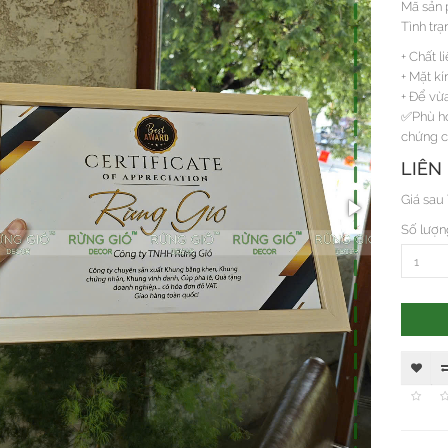
Mã sản
Tình trạ
+ Chất 
+ Mặt k
+ Để vừ
✅Phù hợ
chứng c
LIÊN
Giá sau
Số lượn