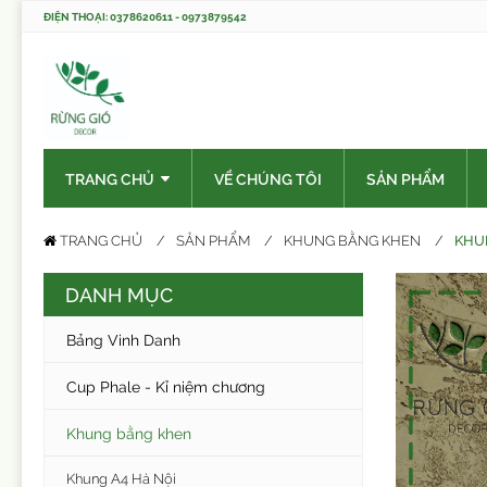
ĐIỆN THOẠI: 0378620611 - 0973879542
TRANG CHỦ
VỀ CHÚNG TÔI
SẢN PHẨM
KHU
TRANG CHỦ
SẢN PHẨM
KHUNG BẰNG KHEN
DANH MỤC
Bảng Vinh Danh
Cup Phale - Kỉ niệm chương
Khung bằng khen
Khung A4 Hà Nội