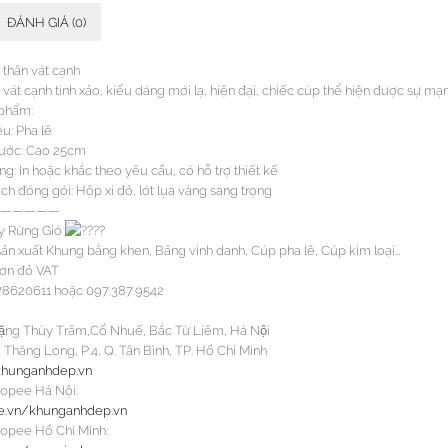
ĐÁNH GIÁ (0)
 thân vát cạnh
 vát cạnh tinh xảo, kiểu dáng mới lạ, hiện đại, chiếc cúp thể hiện được sự m
 phẩm:
ệu: Pha lê
hước: Cao 25cm
g: In hoặc khắc theo yêu cầu, có hỗ trợ thiết kế
h đóng gói: Hộp xi đỏ, lót lụa vàng sang trọng
—————
y Rừng Gió
n xuất Khung bằng khen, Bảng vinh danh, Cúp pha lê, Cúp kim loại…
ơn đỏ VAT
8620611 hoặc 097.387.9542
Đặng Thùy Trâm,Cổ Nhuế, Bắc Từ Liêm, Hà Nội
3 Thăng Long, P.4, Q. Tân Bình, TP. Hồ Chí Minh
khunganhdep.vn
hopee Hà Nội:
ee.vn/khunganhdep.vn
opee Hồ Chí Minh: