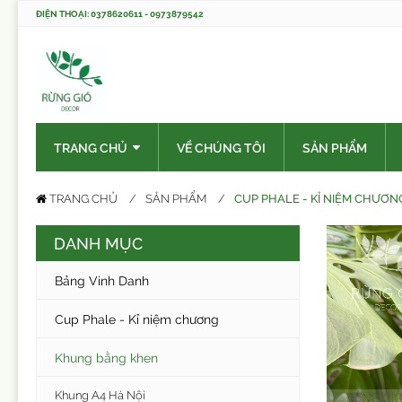
ĐIỆN THOẠI: 0378620611 - 0973879542
TRANG CHỦ
VỀ CHÚNG TÔI
SẢN PHẨM
CUP PHALE - KỈ NIỆM CHƯƠN
TRANG CHỦ
SẢN PHẨM
DANH MỤC
Bảng Vinh Danh
Cup Phale - Kỉ niệm chương
Khung bằng khen
Khung A4 Hà Nội