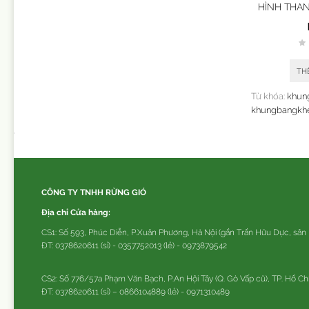
HÌNH THAN
ứng in phố
TH
Từ khóa:
khun
khungbangkhe
CÔNG TY TNHH RỪNG GIÓ
Địa chỉ Cửa hàng:
CS1: Số 593, Phúc Diễn, P.Xuân Phương, Hà Nội (gần Trần Hữu Dực, sân
ĐT: 0378620611 (sỉ) - 0357752013 (lẻ) - 0973879542
CS2: Số 776/57a Phạm Văn Bạch, P.An Hội Tây (Q. Gò Vấp cũ), TP. Hồ Ch
ĐT: 0378620611 (sỉ) – 0866104889 (lẻ) - 0971310489