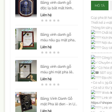
Bảng vinh danh gỗ
MÔ TẢ
độc lạ bắt mắt hình
khiên
Liên hệ
Cúp pha lê hai
Thiết kế 2 mặt
Thông tin sản
Chất li
Bảng vinh danh gỗ
Kích t
màu nâu gụ mặt pha
Nội dun
lê acrylic sang trọng (
Liên hệ
Quy các
để vừa giấy khen cỡ
———————
A4)
Công t
Chuyên sả
Bảng vinh danh gỗ
Có hóa đ
màu ghi mặt pha lê
SĐT: 037
acrylic sang trọng ( để
Địa chỉ:
Liên hệ
+ Cơ sở 1: 39 
vừa giấy khen cỡ A4)
+ Cơ sở 2: 61/
Web:
Link s
Bảng Vinh Danh Gỗ
https://shop
mặt Pha lê đen - in UV
Link sh
nội dung theo yêu cầu
Liên hệ