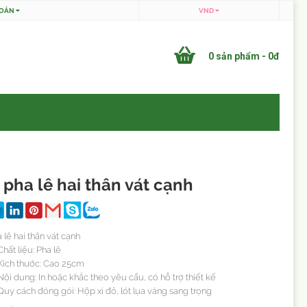
HOẢN
VND
0 sản phẩm - 0đ
pha lê hai thân vát cạnh
lê hai thân vát cạnh
hất liệu: Pha lê
ích thước: Cao 25cm
ội dung: In hoặc khắc theo yêu cầu, có hỗ trợ thiết kế
uy cách đóng gói: Hộp xi đỏ, lót lụa vàng sang trọng