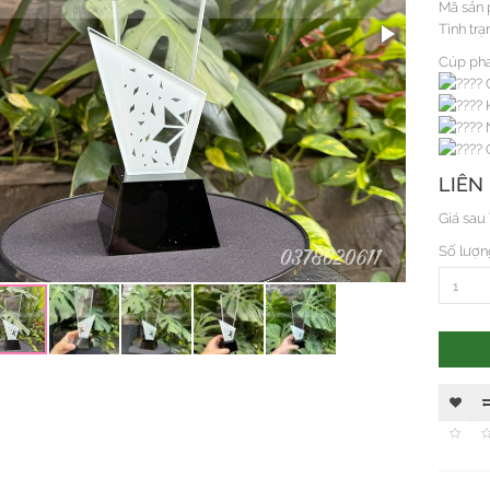
Mã sản 
Tình trạ
Cúp pha 
C
K
N
Q
LIÊN
Giá sau
Số lượn