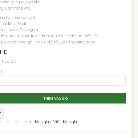
phẩm: cup nguyen khoi
ng: Còn trong kho
lê hai thân vát cạnh
hất liệu: Pha lê
ích thước: Cao 25cm
ội dung: In hoặc khắc theo yêu cầu, có hỗ trợ thiết kế
uy cách đóng gói: Hộp xi đỏ, lót lụa vàng sang trọng
 HỆ
 Thuế: 0đ
g
THÊM VÀO GIỎ
0 đánh giá
/
Viết đánh giá