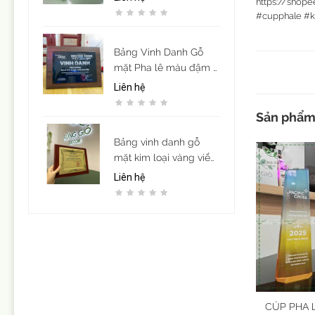
https://shope
#cupphale
#k
Bảng Vinh Danh Gỗ
mặt Pha lê màu đậm -
in UV
Liên hệ
Sản phẩm 
Bảng vinh danh gỗ
mặt kim loại vàng viền
họa tiết mẫu 12
Liên hệ
CÚP PHA 