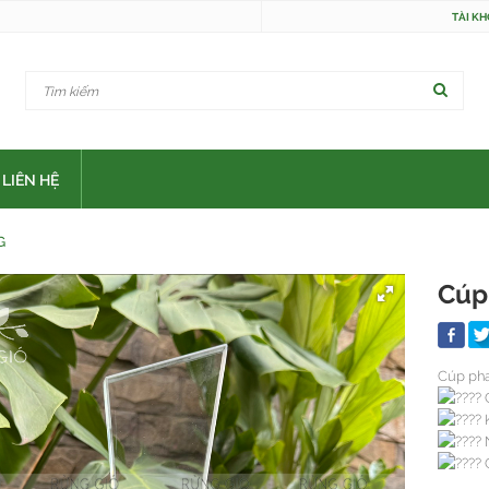
TÀI K
LIÊN HỆ
G
Cúp 
Cúp pha 
C
K
N
Q