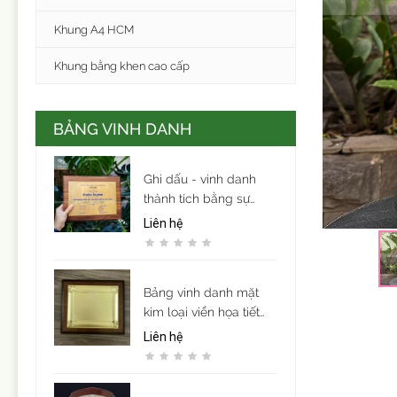
Khung A4 HCM
Khung bằng khen cao cấp
BẢNG VINH DANH
Ghi dấu - vinh danh
thành tích bằng sự
trang trọng và tinh tế.
Liên hệ
Bảng vinh danh mặt
kim loại viền họa tiết
mẫu 9
Liên hệ