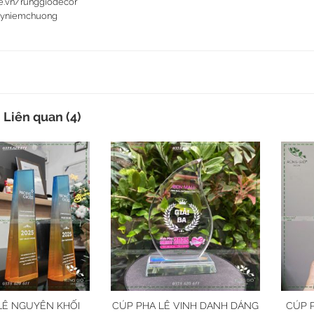
e.vn/runggiodecor
yniemchuong
Liên quan (4)
LÊ NGUYÊN KHỐI
CÚP PHA LÊ VINH DANH DÁNG
CÚP 