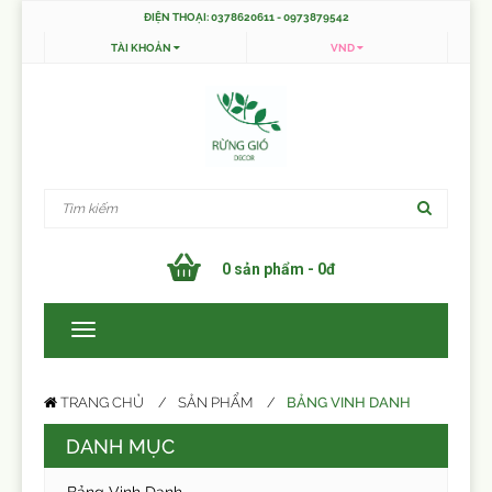
ĐIỆN THOẠI: 0378620611 - 0973879542
TÀI KHOẢN
VND
0 sản phẩm - 0đ
BẢNG VINH DANH
TRANG CHỦ
SẢN PHẨM
DANH MỤC
Bảng Vinh Danh