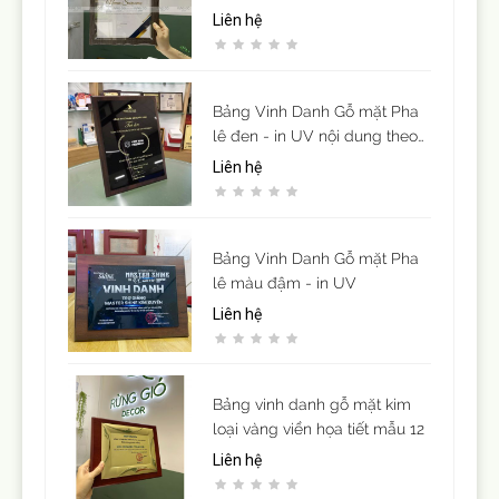
( để vừa giấy khen cỡ A4)
Liên hệ
Bảng Vinh Danh Gỗ mặt Pha
lê đen - in UV nội dung theo
yêu cầu
Liên hệ
Bảng Vinh Danh Gỗ mặt Pha
lê màu đậm - in UV
Liên hệ
Bảng vinh danh gỗ mặt kim
loại vàng viền họa tiết mẫu 12
Liên hệ