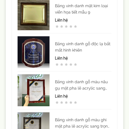
Bảng vinh danh mặt kim loại
viền họa tiết mẫu 9
Liên hệ
Bảng vinh danh gỗ độc lạ bắt
mắt hình khiên
Liên hệ
Bảng vinh danh gỗ màu nâu
gụ mặt pha lê acrylic sang
trọng ( để vừa giấy khen cỡ
Liên hệ
A4)
Bảng vinh danh gỗ màu ghi
mặt pha lê acrylic sang trọng