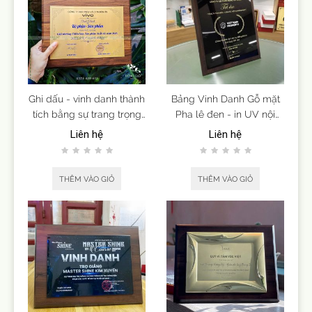
Ghi dấu - vinh danh thành
Bảng Vinh Danh Gỗ mặt
tích bằng sự trang trọng
Pha lê đen - in UV nội
và tinh tế.
dung theo yêu cầu
Liên hệ
Liên hệ
THÊM VÀO GIỎ
THÊM VÀO GIỎ