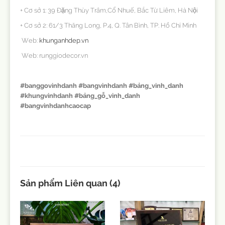
+ Cơ sở 1: 39 Đặng Thùy Trâm,Cổ Nhuế, Bắc Từ Liêm, Hà Nội
+ Cơ sở 2: 61/3 Thăng Long, P.4, Q. Tân Bình, TP. Hồ Chí Minh
Web:
khunganhdep.vn
Web: runggiodecor.vn
#banggovinhdanh #bangvinhdanh #bảng_vinh_danh
#khungvinhdanh #bảng_gỗ_vinh_danh
#bangvinhdanhcaocap
Sản phẩm Liên quan (4)