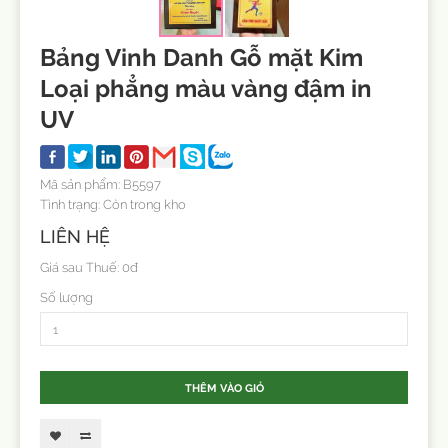
Bảng Vinh Danh Gỗ mặt Kim
Loại phẳng màu vàng đậm in
UV
Mã sản phẩm: B5597
Tình trạng: Còn trong kho
LIÊN HỆ
Giá sau Thuế: 0đ
Số lượng
THÊM VÀO GIỎ