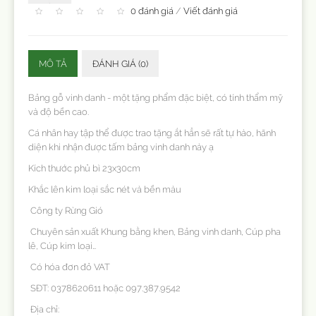
0 đánh giá
/
Viết đánh giá
MÔ TẢ
ĐÁNH GIÁ (0)
Bảng gỗ vinh danh - một tặng phẩm đặc biệt, có tính thẩm mỹ
và độ bền cao.
Cá nhân hay tập thể được trao tặng ắt hẳn sẽ rất tự hào, hãnh
diện khi nhận được tấm bảng vinh danh này ạ
Kích thước phủ bì 23x30cm
Khắc lên kim loại sắc nét và bền màu
Công ty Rừng Gió
Chuyên sản xuất Khung bằng khen, Bảng vinh danh, Cúp pha
lê, Cúp kim loại…
Có hóa đơn đỏ VAT
SĐT: 0378620611 hoặc 097.387.9542
Địa chỉ: