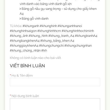
vinh danh vào bảng vinh danh gỗ xịn
Bảng gỗ nâu gụ sang trọng – sử dụng cho giấy khen
A4
Bảng gỗ vinh danh
Từ khóa:
#khunganh #khunghinh #khunganhhanoi
#khunghinhsaigon #khunghinhhcm #khunghinhhochiminh
#khung_ảnh #khung_hình #khung_tranh_A4 #khungtranhA4
#khungbangkhenA4 #khung_bằng_khen A4
#khunggiaykhenA4 #khungchungchi #khungchungnhan
#khung_chứng_nhận #kh
Không có bình luận nào cho bài viết.
VIẾT BÌNH LUẬN
Họ & Tên đệm
Nội dung bình luận