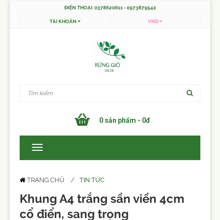
ĐIỆN THOẠI: 0378620611 - 0973879542
TÀI KHOẢN
VND
0 sản phẩm - 0đ
TIN TỨC
TRANG CHỦ
Khung A4 trắng sần viền 4cm
cổ điển, sang trọng