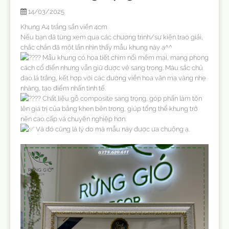
14/03/2025
Khung A4 trắng sần viền 4cm
Nếu bạn đã từng xem qua các chương trình/sự kiện trao giải,
chắc chắn đã một lần nhìn thấy mẫu khung này ạ^^
Mẫu khung có họa tiết chìm nổi mềm mại, mang phong
cách cổ điển nhưng vẫn giữ được vẻ sang trọng. Màu sắc chủ
đạo là trắng, kết hợp với các đường viền hoa văn mạ vàng nhẹ
nhàng, tạo điểm nhấn tinh tế.
Chất liệu gỗ composite sang trọng, góp phần làm tôn
lên giá trị của bằng khen bên trong, giúp tổng thể khung trở
nên cao cấp và chuyên nghiệp hơn.
Và đó cũng là lý do mà mẫu này được ưa chuộng ạ.