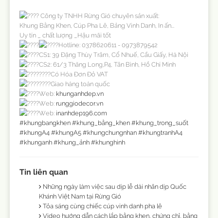
Công ty TNHH Rừng Gió chuyên sản xuất:
Khung Bằng Khen, Cúp Pha Lê, Bảng Vinh Danh, In ấn...
Uy tín _ chất lượng _Hậu mãi tốt
Hotline: 0378620611 - 0973879542
CS1: 39 Đặng Thùy Trâm, Cổ Nhuế, Cầu Giấy, Hà Nội
CS2: 61/3 Thăng Long,P4, Tân Bình, Hồ Chí Minh
Có Hóa Đơn Đỏ VAT
Giao hàng toàn quốc
Web:
khunganhdep.vn
Web:
runggiodecor.vn
Web:
inanhdep196.com
#khungbangkhen
#khung_bằng_khen
#khung_trong_suốt
#khungA4
#khungA5
#khungchungnhan
#khungtranhA4
#khunganh
#khung_ảnh
#khunghinh
Tin liên quan
Những ngày làm việc sau dịp lễ dài nhân dịp Quốc
Khánh Việt Nam tại Rừng Gió
Tỏa sáng cùng chiếc cúp vinh danh pha lê
Video hướng dẫn cách lắp bằng khen, chứng chỉ, bằng