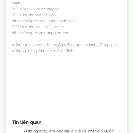
Minh
???? Web: khunganhdep.vn
???? Link shopee Hà Nội:
https://shopee.vn/khunganhdep.vn
???? Link shopee Hồ Chí Minh:
https://shopee.vn/runggiodecor
___________________________
#Khungbangkhen #KhungA4 #Banggovinhdanh #Cupphale
#Khung_bằng_khen_Hồ_Chí_Minh
Tin liên quan
Những ngày làm việc sau dịp lễ dài nhân dịp Quốc