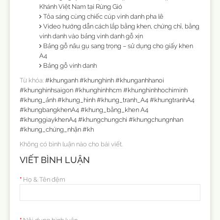
Khánh Việt Nam tại Rừng Gió
Tỏa sáng cùng chiếc cúp vinh danh pha lê
Video hướng dẫn cách lắp bằng khen, chứng chỉ, bằng
vinh danh vào bảng vinh danh gỗ xịn
Bảng gỗ nâu gụ sang trọng – sử dụng cho giấy khen
A4
Bảng gỗ vinh danh
Từ khóa:
#khunganh #khunghinh #khunganhhanoi
#khunghinhsaigon #khunghinhhcm #khunghinhhochiminh
#khung_ảnh #khung_hình #khung_tranh_A4 #khungtranhA4
#khungbangkhenA4 #khung_bằng_khen A4
#khunggiaykhenA4 #khungchungchi #khungchungnhan
#khung_chứng_nhận #kh
Không có bình luận nào cho bài viết.
VIẾT BÌNH LUẬN
Họ & Tên đệm
Nội dung bình luận