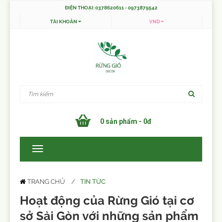
ĐIỆN THOẠI: 0378620611 - 0973879542
TÀI KHOẢN
VND
0 sản phẩm - 0đ
TIN TỨC
TRANG CHỦ
Hoạt động của Rừng Gió tại cơ
sở Sài Gòn với những sản phẩm