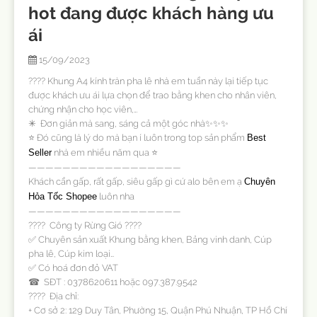
hot đang được khách hàng ưu
ái
15/09/2023
???? Khung A4 kính tràn pha lê nhà em tuần này lại tiếp tục
được khách ưu ái lựa chọn để trao bằng khen cho nhân viên,
chứng nhận cho học viên,…
✳ Đơn giản mà sang, sáng cả một góc nhà✨✨✨
⭐ Đó cũng là lý do mà bạn í luôn trong top sản phẩm
Best
nhà em nhiều năm qua ⭐
Seller
——————————————————
Khách cần gấp, rất gấp, siêu gấp gì cứ alo bên em ạ
Chuyên
luôn nha
Hỏa Tốc Shopee
——————————————————
???? Công ty Rừng Gió ????
✅ Chuyên sản xuất Khung bằng khen, Bảng vinh danh, Cúp
pha lê, Cúp kim loại…
✅ Có hoá đơn đỏ VAT
☎ SĐT : 0378620611 hoặc 097.387.9542
???? Địa chỉ:
+ Cơ sở 2: 129 Duy Tân, Phường 15, Quận Phú Nhuận, TP Hồ Chí