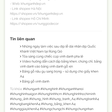
- Web: khunganhdep.vn
- Link shopee Hà Nội:
https://shopee.vn/khunganhdep.vn
- Link shopee Hồ Chí Minh:
https://shopee.vn/runggiodecor
Tin liên quan
Những ngày làm việc sau dịp lễ dài nhân dịp Quốc
Khánh Việt Nam tại Rừng Gió
Tỏa sáng cùng chiếc cúp vinh danh pha lê
Video hướng dẫn cách lắp bằng khen, chứng chỉ, bằng
vinh danh vào bảng vinh danh gỗ xịn
Bảng gỗ nâu gụ sang trọng – sử dụng cho giấy khen
A4
Bảng gỗ vinh danh
Từ khóa:
#khunganh #khunghinh #khunganhhanoi
#khunghinhsaigon #khunghinhhcm #khunghinhhochiminh
#khung_ảnh #khung_hình #khung_tranh_A4 #khungtranhA4
#khungbangkhenA4 #khung_bằng_khen A4
#khunggiaykhenA4 #khungchungchi #khungchungnhan