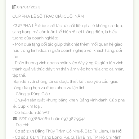
09/01/2024
CUP PHA LÊ SỐ TRAO GIẢI CUỐI NĂM
CUP PHA LÊ được chế tác từ chất liệu pha lê không chỉ đẹp,
sang trọng mà còn luôn thể hiện rõ nét thông điệp, là biểu
tượng của doanh nghiệp:
- Món quà tặng đối tác giúp thắt chặt thêm mối quan hệ giao
hữu trong kinh doanh giữa doanh nghiệp với khách hàng, đối
tác
- Phần thưởng vinh doanh nhân viên đầy ý nghĩa giúp tôn vinh
thành quả và thúc đẩy tinh thần làm việc hơn nữa cho cá nhân,
tập thể.
Bạn đến với chúng tôi sẽ được thiết kế theo yêu cầu, giao
hàng đúng hẹn và được phục vụ tận tình
+ Công ty Rừng Gió +
* Chuyên sản xuất Khung bằng khen, Bảng vinh danh, Cúp pha
lê, Cúp kim loại…
* Có hóa đơn đỏ VAT
☎ SĐT: 0378620611 hoặc 097.387.9542
- Địa chỉ:
+ Cơ sở 1: 39 Đặng Thùy Trâm,Cổ Nhuế, Bắc Từ Liêm, Hà Nội
+ Cơ sở 2: 61/3 Thăng Long, P.4, Q. Tân Bình, TP. Hồ Chí Minh