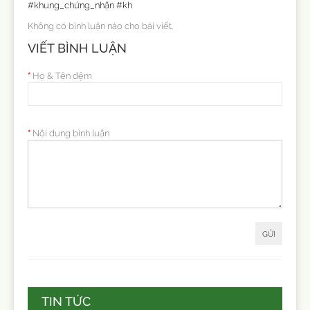
#khung_chứng_nhận #kh
Không có bình luận nào cho bài viết.
VIẾT BÌNH LUẬN
Họ & Tên đệm
Nội dung bình luận
GỬI
TIN TỨC