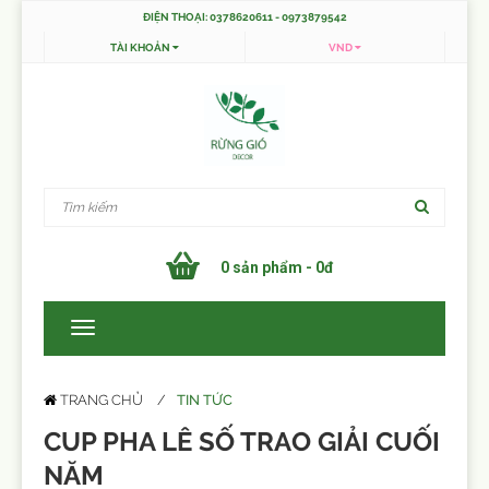
ĐIỆN THOẠI: 0378620611 - 0973879542
TÀI KHOẢN
VND
0 sản phẩm - 0đ
TIN TỨC
TRANG CHỦ
CUP PHA LÊ SỐ TRAO GIẢI CUỐI
NĂM