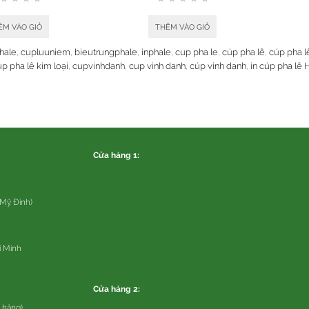
ÊM VÀO GIỎ
THÊM VÀO GIỎ
hale
,
cupluuniem
,
bieutrungphale
,
inphale
,
cup pha le
,
cúp pha lê
,
cúp pha l
p pha lê kim loại
,
cupvinhdanh
,
cup vinh danh
,
cúp vinh danh
,
in cúp pha lê 
Cửa hàng 1:
 Mỹ Đình)
í Minh
Cửa hàng 2:
 hàng).