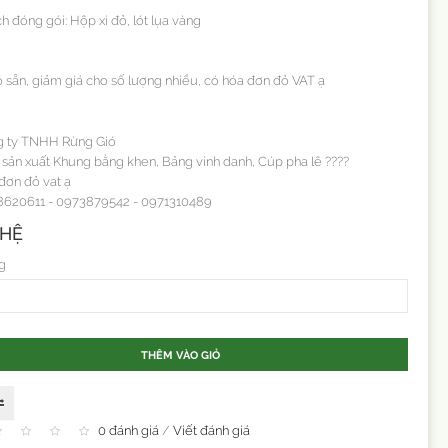
 đóng gói: Hộp xi đỏ, lót lụa vàng
 sẵn, giảm giá cho số lượng nhiều, có hóa đơn đỏ VAT ạ
 ty TNHH Rừng Gió
sản xuất Khung bằng khen, Bảng vinh danh, Cúp pha lê ????
đơn đỏ vat ạ
8620611 - 0973879542 - 0971310489
 HỆ
g
THÊM VÀO GIỎ
0 đánh giá
/
Viết đánh giá