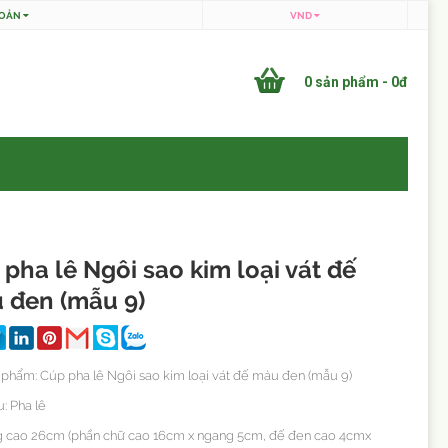
HOẢN
VND
0 sản phẩm - 0đ
 pha lê Ngôi sao kim loại vát đế
 đen (mẫu 9)
 phẩm: Cúp pha lê Ngôi sao kim loại vát đế màu đen (mẫu 9)
u: Pha lê
g cao 26cm (phần chữ cao 16cm x ngang 5cm, đế đen cao 4cmx