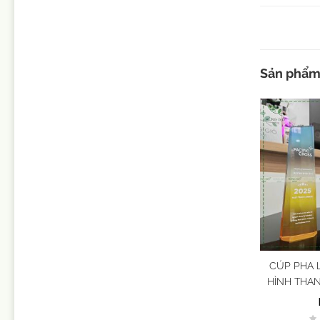
Sản phẩm 
CÚP PHA 
HÌNH THAN
ứng in phố