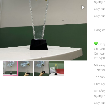
ngang 
Quy cách
Quy cách
------
Hàng có
------
Công
Chuyên 
Có hoá 
ĐT: 037
Mã sản 
Tình trạ
Tên sản
Chất liệ
KT: Tổn
ngang 
Quy cách