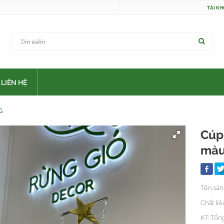
TÀI K
LIÊN HỆ
G
Cúp
màu
Tên sản
Chất liệ
KT: Tổn