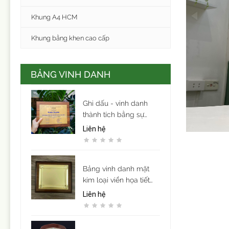
Khung A4 HCM
Khung bằng khen cao cấp
BẢNG VINH DANH
Ghi dấu - vinh danh
thành tích bằng sự
trang trọng và tinh tế.
Liên hệ
Bảng vinh danh mặt
kim loại viền họa tiết
mẫu 9
Liên hệ