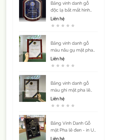
Bảng vinh danh gỗ
độc lạ bắt mắt hình
khiên
Liên hệ
Bảng vinh danh gỗ
màu nâu gụ mặt pha
lê acrylic sang trọng (
Liên hệ
để vừa giấy khen cỡ
A4)
Bảng vinh danh gỗ
màu ghi mặt pha lê
acrylic sang trọng ( để
Liên hệ
vừa giấy khen cỡ A4)
Bảng Vinh Danh Gỗ
mặt Pha lê đen - in UV
nội dung theo yêu cầu
Liên hệ