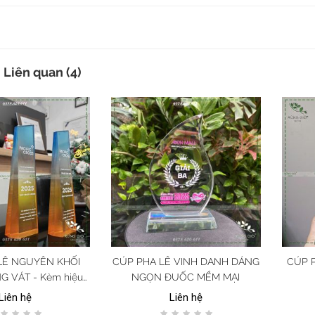
Liên quan (4)
LÊ NGUYÊN KHỐI
CÚP PHA LÊ VINH DANH DÁNG
CÚP 
G VÁT - Kèm hiệu
NGỌN ĐUỐC MỀM MẠI
i màu nền cho cup
Liên hệ
Liên hệ