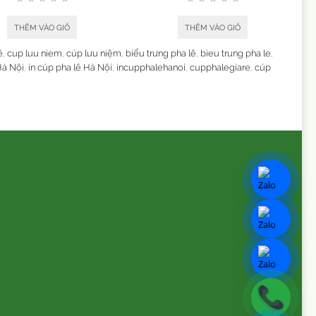
THÊM VÀO GIỎ
THÊM VÀO GIỎ
ê
,
cup luu niem
,
cúp lưu niệm
,
biểu trưng pha lê
,
bieu trung pha le
,
Hà Nội
,
in cúp pha lê Hà Nội
,
incupphalehanoi
,
cupphalegiare
,
cúp