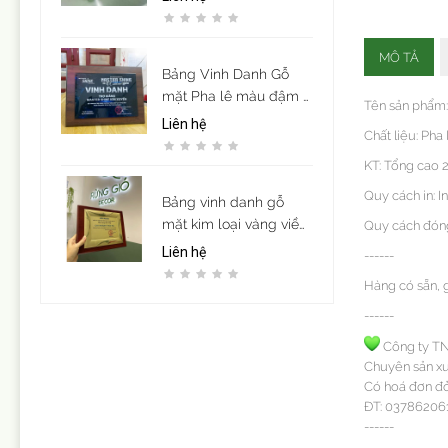
MÔ TẢ
Bảng Vinh Danh Gỗ
mặt Pha lê màu đậm -
Tên sản phẩm: 
in UV
Liên hệ
Chất liệu: Pha 
KT: Tổng cao 
Quy cách in: In
Bảng vinh danh gỗ
mặt kim loại vàng viền
Quy cách đóng 
họa tiết mẫu 12
Liên hệ
------
Hàng có sẵn, 
------
Công ty T
Chuyên sản xu
Có hoá đơn đỏ
ĐT: 037862061
------