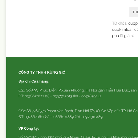
TH
Từ khóa:
cupp
cupkimloai
,
cú
pha lê giá rẻ
CÔNG TY TNHH RỪNG GIÓ
Địa chỉ Cửa hàng:
CS1: Số 593, Phúc Diễn, P.Xuân Phương, Hà Nội (gần Trần Hữu Dực, sân
ĐT: 0378620611 (sỉ) - 0357752013 (lẻ) - 0973879542
CS2: Số 776/57a Phạm Văn Bạch, P.An Hội Tây (Q. Gò Vấp cũ), TP. Hồ Ch
ĐT: 0378620611 (sỉ) – 0866104889 (lẻ) - 0971310489
VP Công ty:
Số 29/28/14 ngõ 559 phố Kim Ngưu, Q.Hai Bà Trưng, Hà Nội (không bán