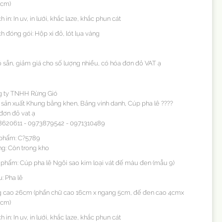
7cm)
 in: In uv, in lưới, khắc laze, khắc phun cát
 đóng gói: Hộp xi đỏ, lót lụa vàng
 sẵn, giảm giá cho số lượng nhiều, có hóa đơn đỏ VAT ạ
 ty TNHH Rừng Gió
sản xuất Khung bằng khen, Bảng vinh danh, Cúp pha lê ????
đơn đỏ vat ạ
8620611 - 0973879542 - 0971310489
phẩm: C?5789
ng: Còn trong kho
 phẩm: Cúp pha lê Ngôi sao kim loại vát đế màu đen (mẫu 9)
u: Pha lê
g cao 26cm (phần chữ cao 16cm x ngang 5cm, đế đen cao 4cmx
7cm)
 in: In uv, in lưới, khắc laze, khắc phun cát