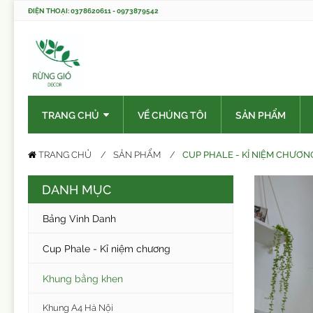
ĐIỆN THOẠI: 0378620611 - 0973879542
TRANG CHỦ
VỀ CHÚNG TÔI
SẢN PHẨM
CUP PHALE - KỈ NIỆM CHƯƠN
TRANG CHỦ
SẢN PHẨM
DANH MỤC
Bảng Vinh Danh
Cup Phale - Kỉ niệm chương
Khung bằng khen
Khung A4 Hà Nội