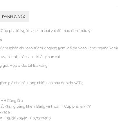
ĐÁNH GIÁ (0)
Cúp pha lê Ngôi sao kim loại vát đế màu đen (mẫu 9)
lê
26cm (phần chữ cao 16cm x ngang 5cm, đế đen cao 4cmx ngang 7cm)
 uv, in lưới, khắc laze, khắc phun cát
gói: Hộp xi đỏ, lót lụa vàng
giảm giá cho số lượng nhiều, có hóa đơn đỏ VAT ạ
NHH Rừng Gió
ất Khung bằng khen, Bảng vinh danh, Cúp pha lê ????
 vat ạ
1 - 0973879542 - 0971310489