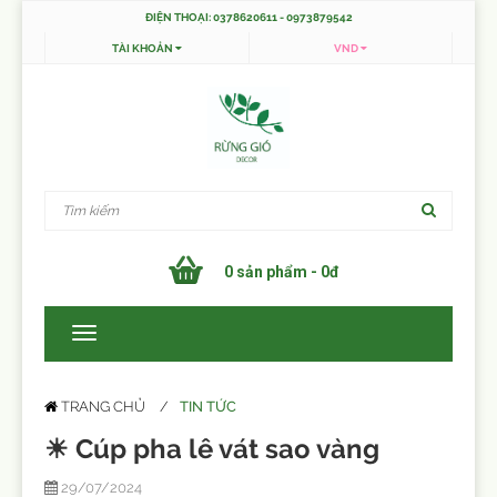
ĐIỆN THOẠI: 0378620611 - 0973879542
TÀI KHOẢN
VND
0 sản phẩm - 0đ
TIN TỨC
TRANG CHỦ
☀ Cúp pha lê vát sao vàng
29/07/2024