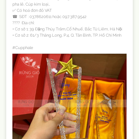
pha lê, Cúp kim loại…
✅ Có hoá đơn đỏ VAT
☎ SĐT : 0378620611 hoặc 097.387.9542
???? Địa chỉ:
+ Cơ sở 1: 39 Đặng Thùy Trâm,Cổ Nhuế, Bắc Từ Liêm, Hà Nội
+ Cơ sở 2: 61/3 Thăng Long, P.4, Q. Tân Bình, TP. Hồ Chí Minh
#Cupphale