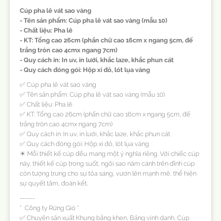
Cúp pha lê vát sao vàng
- Tên sản phẩm: Cúp pha lê vát sao vàng (mẫu 10)
- Chất liệu: Pha lê
- KT: Tổng cao 26cm (phần chữ cao 16cm x ngang 5cm, đế
trắng tròn cao 4cmx ngang 7cm)
- Quy cách in: In uv, in lưới, khắc laze, khắc phun cát
- Quy cách đóng gói: Hộp xi đỏ, lót lụa vàng
✅ Cúp pha lê vát sao vàng
✅ Tên sản phẩm: Cúp pha lê vát sao vàng (mẫu 10)
✅ Chất liệu: Pha lê
✅ KT: Tổng cao 26cm (phần chữ cao 16cm x ngang 5cm, đế
trắng tròn cao 4cmx ngang 7cm)
✅ Quy cách in: In uv, in lưới, khắc laze, khắc phun cát
✅ Quy cách đóng gói: Hộp xi đỏ, lót lụa vàng
☀ Mỗi thiết kế cúp đều mang một ý nghĩa riêng. Với chiếc cúp
này, thiết kế cúp trong suốt, ngôi sao năm cánh trên đỉnh cúp
còn tượng trưng cho sự tỏa sáng, vươn lên mạnh mẽ, thể hiện
sự quyết tâm, đoàn kết.
------
* Công ty Rừng Gió *
✅ Chuyên sản xuất Khung bằng khen, Bảng vinh danh, Cúp